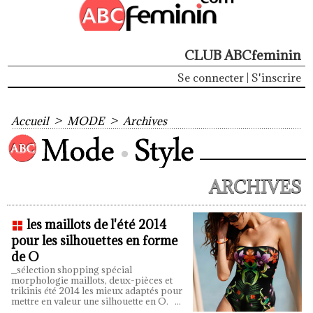
CLUB ABCfeminin
Se connecter
|
S'inscrire
Accueil
>
MODE
>
Archives
ARCHIVES
les maillots de l'été 2014
pour les silhouettes en forme
de O
_sélection shopping spécial
morphologie maillots, deux-pièces et
trikinis été 2014 les mieux adaptés pour
mettre en valeur une silhouette en O.
...