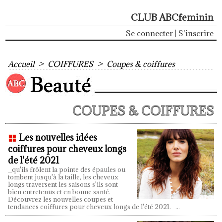
CLUB ABCfeminin
Se connecter
|
S'inscrire
Accueil
>
COIFFURES
>
Coupes & coiffures
COUPES & COIFFURES
Les nouvelles idées
coiffures pour cheveux longs
de l'été 2021
_qu'ils frôlent la pointe des épaules ou
tombent jusqu'à la taille, les cheveux
longs traversent les saisons s'ils sont
bien entretenus et en bonne santé.
Découvrez les nouvelles coupes et
tendances coiffures pour cheveux longs de l'été 2021.
...