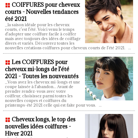
COIFFURES pour cheveux
courts - Nouvelles tendances
été 2021
_la saison idéale pour les cheveux
courts, c'est l'été. Voici venu le temps
d'adopter une coiffure facile à coiffer
mais avec toujours des idées de coiffage
divers et variés. Découvrez toutes les
nouvelles créations coiffures pour cheveux courts de l'été 2021.
...
Les COIFFURES pour
cheveux mi-longs de l'été
2021 - Toutes les nouveautés
_Vous avez les cheveux mi-longs et une
coupe laissée à l'abandon... Avant de
prendre rendez-vous avec votre
coiffeur, choisissez parmi toutes les
nouvelles coupes et coiffures du
printemps-été 2021 celle qui est faite pour vous.
...
Cheveux longs, le top des
nouvelles idées coiffures -
Hiver 2021