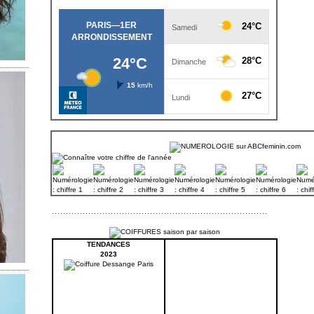
TENDANCES
2023