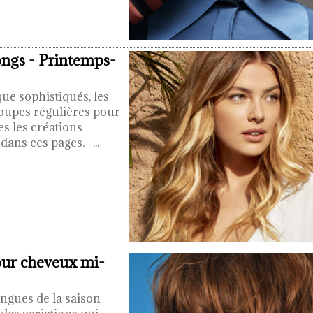
ongs - Printemps-
ue sophistiqués, les
oupes régulières pour
es les créations
r dans ces pages.
...
pour cheveux mi-
ongues de la saison