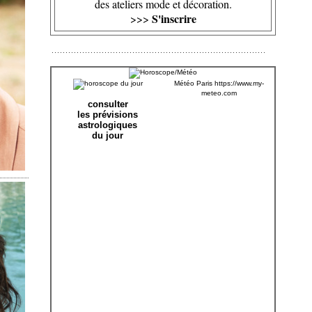
des ateliers mode et décoration.
S'inscrire
>>>
Météo Paris
https://www.my-
meteo.com
consulter
les prévisions
astrologiques
du jour