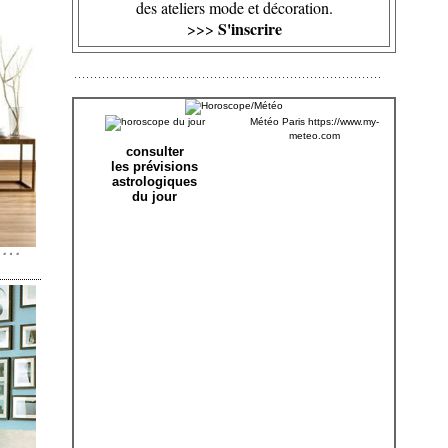
des ateliers mode et décoration.
S'inscrire
>>>
Météo Paris
https://www.my-
meteo.com
consulter
les prévisions
astrologiques
du jour