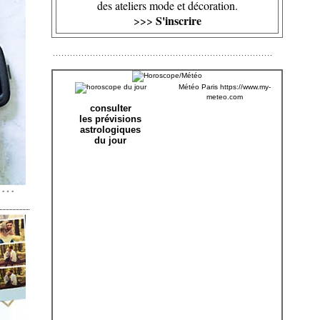
des ateliers mode et décoration.
S'inscrire
>>>
Météo Paris
https://www.my-
meteo.com
consulter
les prévisions
astrologiques
du jour