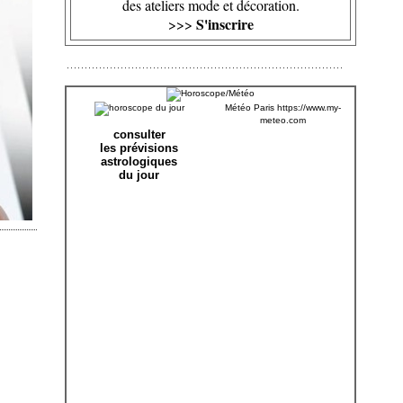
des ateliers mode et décoration.
S'inscrire
>>>
Météo Paris
https://www.my-
meteo.com
consulter
les prévisions
astrologiques
du jour