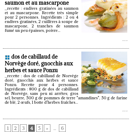
saumon et au mascarpone
_recette : endives gratinées au saumon
et au mascarpone. Recette très simple
pour 2 personnes. Ingrédients : 2 ou 4
endives gratinées, 2 cuillères à soupe de
mascarpone, 2 tranches de saumon
fumé un peu épaisses, poivre...
dos de cabillaud de
Norvège doré, gnocchis aux
herbes et sauce Ponzu
_recette : dos de cabillaud de Norvège
doré, gnocchis aux herbes et sauce
Ponzu. Recette pour 4 personnes.
Ingrédients : 800 g de dos de cabillaud
de Norvège, sans peu ni arrêtes; gros
sel, beurre, 500 g de pommes de terre "amandines", 50 g de farine
de blé, 2 œufs, 1 botte d’herbes fraîches...
1
2
3
4
5
»
...
6