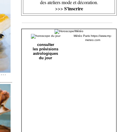
des ateliers mode et décoration.
S'inscrire
>>>
Météo Paris
https://www.my-
meteo.com
consulter
les prévisions
astrologiques
du jour