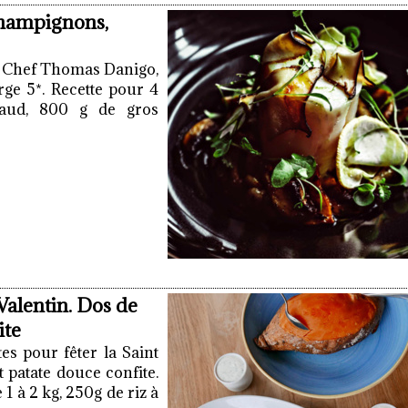
champignons,
u Chef Thomas Danigo,
ge 5*. Recette pour 4
llaud, 800 g de gros
alentin. Dos de
ite
es pour fêter la Saint
t patate douce confite.
1 à 2 kg, 250g de riz à