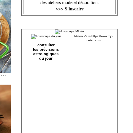
des ateliers mode et décoration.
S'inscrire
>>>
Météo Paris
https://www.my-
meteo.com
consulter
les prévisions
astrologiques
du jour