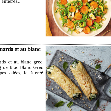
entières...
nards et au blanc
rds et au blanc grec.
0g de Bloc Blanc Grec
es salées, 1c. à café