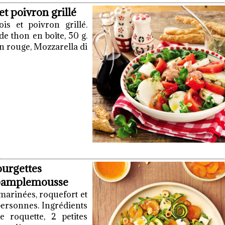
et poivron grillé
is et poivron grillé.
de thon en boîte, 50 g.
on rouge, Mozzarella di
ourgettes
u pamplemousse
marinées, roquefort et
personnes. Ingrédients
 roquette, 2 petites