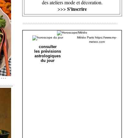
des ateliers mode et décoration.
S'inscrire
>>>
Météo Paris
https://www.my-
meteo.com
consulter
les prévisions
astrologiques
du jour