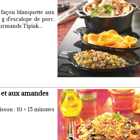
 façon blanquette aux
g d’escalope de porc,
urmands Tipiak...
 et aux amandes
sson : 10 + 15 minutes