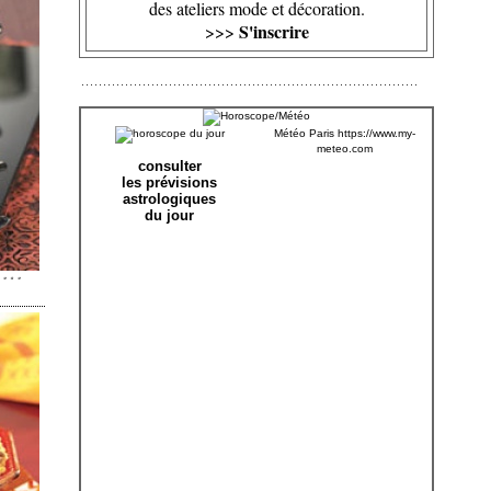
des ateliers mode et décoration.
S'inscrire
>>>
Météo Paris
https://www.my-
meteo.com
consulter
les prévisions
astrologiques
du jour