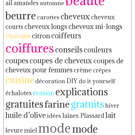
beauté
ail
amandes
automne
beurre
cheveux
cheveux
carottes
cheveux mi-longs
cheveux longs
courts
coiffeurs
citron
chocolat
coiffures
conseils
couleurs
coupes
coupes de cheveux
coupes de
cheveux pour femmes
crème
crêpes
cuisine
décoration
DIY
do it yourself
explications
échalotes
évasion
gratuites
farine
gratuits
hiver
huile d’olive
lait
idées
laines Plassard
mode
mode
levure
miel