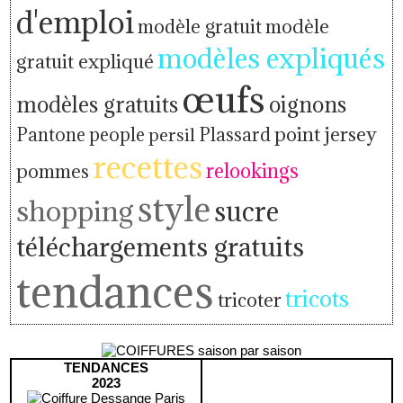
d'emploi
modèle gratuit
modèle
modèles expliqués
gratuit expliqué
œufs
modèles gratuits
oignons
people
point jersey
Pantone
persil
Plassard
recettes
relookings
pommes
style
shopping
sucre
téléchargements gratuits
tendances
tricots
tricoter
TENDANCES
2023