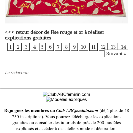
<<<
retour décor de fête rouge et or à réaliser -
explications gratuites
1
2
3
4
5
6
7
8
9
10
11
12
13
14
Suivant »
La rédaction
Rejoignez les membres du
Club ABCfeminin.com
(déjà plus de 48
750 inscriptions). Vous pourrez télécharger les explications
gratuites ou consulter des tutoriels de près de 200 modèles
expliqués et accéder à des ateliers mode et décoration.