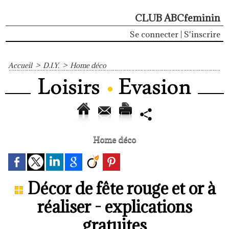
CLUB ABCfeminin
Se connecter
|
S'inscrire
Accueil
>
D.I.Y.
>
Home déco
Home déco
Décor de fête rouge et or à
réaliser - explications
gratuites