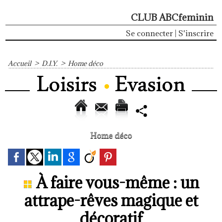
CLUB ABCfeminin
Se connecter
|
S'inscrire
Accueil
>
D.I.Y.
>
Home déco
Home déco
À faire vous-même : un
attrape-rêves magique et
décoratif