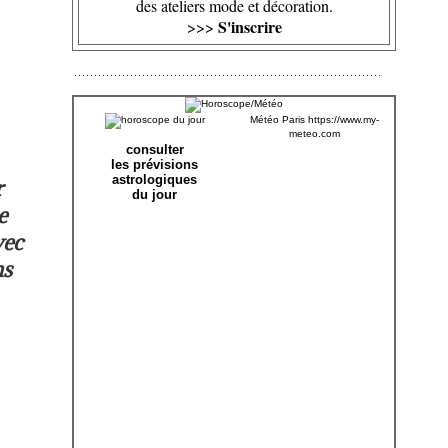
des ateliers mode et décoration.
S'inscrire
>>>
Météo Paris
https://www.my-
meteo.com
consulter
les prévisions
astrologiques
r
du jour
e
vec
ms