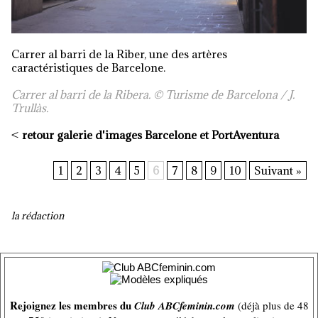
Carrer al barri de la Riber, une des artères
caractéristiques de Barcelone.
Carrer al barri de la Ribera. © Turisme de Barcelona / J.
Trullàs.
<
retour galerie d'images Barcelone et PortAventura
1
2
3
4
5
6
7
8
9
10
Suivant »
la rédaction
Rejoignez les membres du
Club ABCfeminin.com
(déjà plus de 48