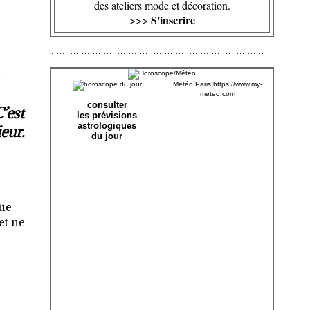
des ateliers mode et décoration.
S'inscrire
>>>
Météo Paris
https://www.my-
meteo.com
consulter
’est
les prévisions
astrologiques
eur.
du jour
que
et ne