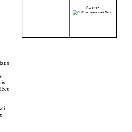
Été 2017
dans
s
is.
pièce
ssi
re