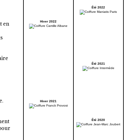
Été 2022
Hiver 2022
t en
as
aire
Été 2021
e.
Hiver 2021
ment
Été 2020
 pour