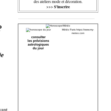
des ateliers mode et décoration.
S'inscrire
>>>
?
Météo Paris
https://www.my-
meteo.com
consulter
les prévisions
astrologiques
du jour
ée
vant