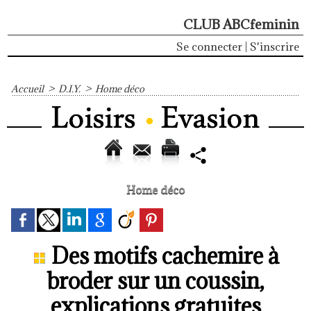
CLUB ABCfeminin
Se connecter
|
S'inscrire
Accueil
>
D.I.Y.
>
Home déco
Home déco
Des motifs cachemire à
broder sur un coussin,
explications gratuites