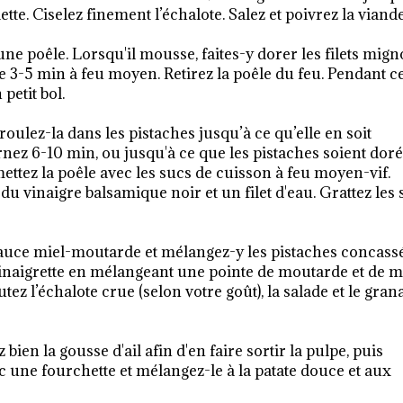
te. Ciselez finement l’échalote. Salez et poivrez la viande
une poêle. Lorsqu'il mousse, faites-y dorer les filets mig
re 3-5 min à feu moyen. Retirez la poêle du feu. Pendant c
petit bol.
oulez-la dans les pistaches jusqu’à ce qu’elle en soit
nez 6-10 min, ou jusqu'à ce que les pistaches soient doré
ttez la poêle avec les sucs de cuisson à feu moyen-vif.
 du vinaigre balsamique noir et un filet d'eau. Grattez les
a sauce miel-moutarde et mélangez-y les pistaches concass
 vinaigrette en mélangeant une pointe de moutarde et de mi
tez l’échalote crue (selon votre goût), la salade et le gran
 bien la gousse d'ail afin d'en faire sortir la pulpe, puis
ec une fourchette et mélangez-le à la patate douce et aux