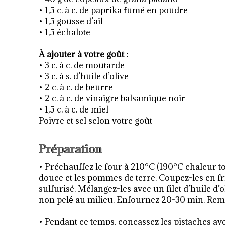
• 1,5 c. à c. de paprika fumé en poudre
• 1,5 gousse d’ail
• 1,5 échalote
À ajouter à votre goût :
• 3 c. à c. de moutarde
• 3 c. à s. d’huile d’olive
• 2 c. à c. de beurre
• 2 c. à c. de vinaigre balsamique noir
• 1,5 c. à c. de miel
Poivre et sel selon votre goût
Préparation
• Préchauffez le four à 210°C (190°C chaleur to
douce et les pommes de terre. Coupez-les en fr
sulfurisé. Mélangez-les avec un filet d’huile d’o
non pelé́ au milieu. Enfournez 20-30 min. Rem
• Pendant ce temps, concassez les pistaches a