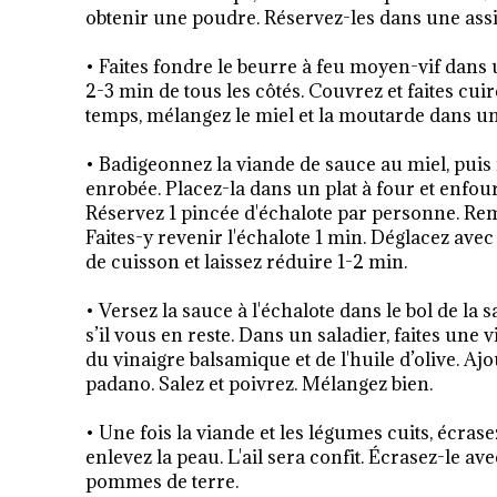
obtenir une poudre. Réservez-les dans une assiet
• Faites fondre le beurre à feu moyen-vif dans 
2-3 min de tous les côtés. Couvrez et faites cui
temps, mélangez le miel et la moutarde dans un 
• Badigeonnez la viande de sauce au miel, puis r
enrobée. Placez-la dans un plat à four et enfour
Réservez 1 pincée d'échalote par personne. Reme
Faites-y revenir l'échalote 1 min. Déglacez avec
de cuisson et laissez réduire 1-2 min.
• Versez la sauce à l'échalote dans le bol de l
s’il vous en reste. Dans un saladier, faites une
du vinaigre balsamique et de l'huile d’olive. Ajou
padano. Salez et poivrez. Mélangez bien.
• Une fois la viande et les légumes cuits, écrasez
enlevez la peau. L'ail sera confit. Écrasez-le av
pommes de terre.