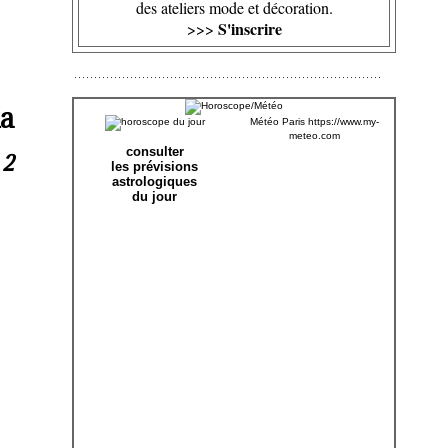
des ateliers mode et décoration.
S'inscrire
>>>
ka
Météo Paris
https://www.my-
meteo.com
consulter
 2
les prévisions
astrologiques
du jour