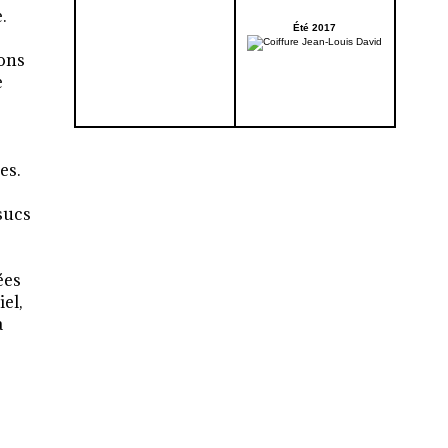
.
Été 2017
nons
e
es.
 sucs
ées
el,
a