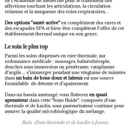
de l'Académie de médecine pour le traitement des
affections touchant les articulations, la circulation
veineuse et la muqueuse des voies respiratoires, .
Des options "santé-active"
en complément des cures et
des escapades SPA et bien-être complètent l'offre de cet
établissement thermal unique en son genre.
Le soin le plus top
Parmi les soins dispensés en cure thermale, sur
ordonnance médicale : massages, balnéothérapie,
douches sous immersion ou pénétrante, cataplasme
d'argile… s'immerger pendant une vingtaine de minutes
dans
un bain de boue doux et laiteux
est une source
formidable de détente et d'apaisement.
Dans un bassin aménagé, vous flotterez
en quasi
apesanteur
dans cette "boue fluide", composée d'eau
thermale et de kaolin, sous pasteurisateur continue pour
assurer la qualité microbiologique du mélange.
Bain d'eau thermale et de kaolin à Jonzac.