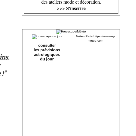
des ateliers mode et décoration.
S'inscrire
>>>
Météo Paris
https://www.my-
meteo.com
consulter
les prévisions
astrologiques
ins.
du jour
 !"