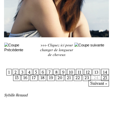
>>>
Cliquez ici pour
changer de longueur
de cheveux
1
2
3
4
5
6
7
8
9
10
11
12
13
14
15
16
17
18
19
20
21
22
23
24
25
Suivant »
Sybille Renaud