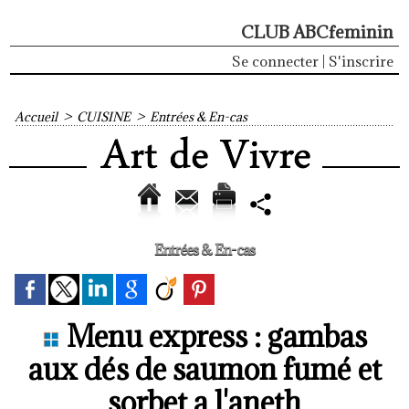
CLUB ABCfeminin
Se connecter
|
S'inscrire
Accueil
>
CUISINE
>
Entrées & En-cas
Entrées & En-cas
Menu express : gambas
aux dés de saumon fumé et
sorbet a l'aneth