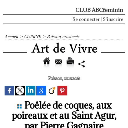
CLUB ABCfeminin
Se connecter
|
S'inscrire
Accueil
>
CUISINE
>
Poisson, crustacés
Poisson, crustacés
Poêlée de coques, aux
poireaux et au Saint Agur,
par Pierre Gagnaire