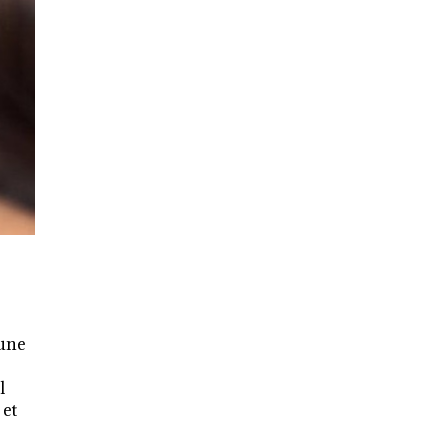
 une
l
 et