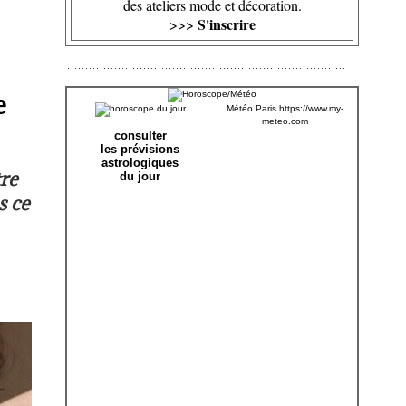
des ateliers mode et décoration.
S'inscrire
>>>
e
Météo Paris
https://www.my-
meteo.com
consulter
les prévisions
astrologiques
tre
du jour
s ce