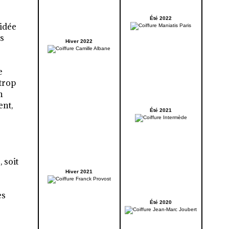
Été 2022
idée
es
Hiver 2022
e
 trop
n
ent,
Été 2021
 soit
Hiver 2021
es
Été 2020