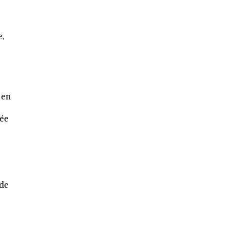
e,
 en
sée
 de