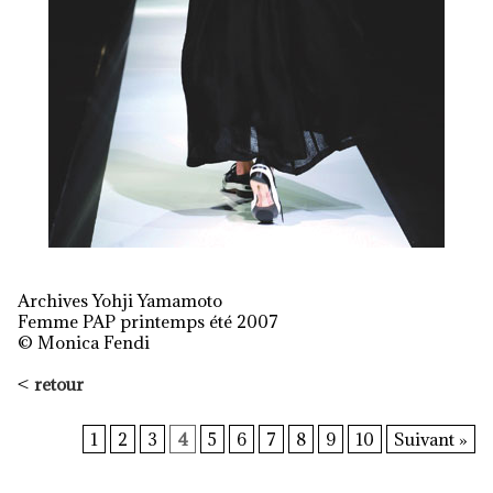
Archives Yohji Yamamoto
Femme PAP printemps été 2007
© Monica Fendi
<
retour
1
2
3
4
5
6
7
8
9
10
Suivant »