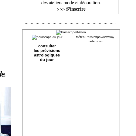
des ateliers mode et décoration.
S'inscrire
>>>
Météo Paris
https://www.my-
meteo.com
consulter
les prévisions
astrologiques
du jour
e.