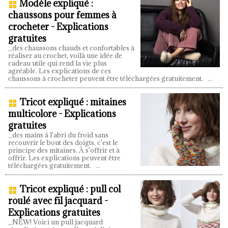
Modèle expliqué :
chaussons pour femmes à
crocheter - Explications
gratuites
_des chaussons chauds et confortables à
réaliser au crochet, voilà une idée de
cadeau utile qui rend la vie plus
agréable. Les explications de ces
chaussons à crocheter peuvent être téléchargées gratuitement.
...
Tricot expliqué : mitaines
multicolore - Explications
gratuites
_des mains à l'abri du froid sans
recouvrir le bout des doigts, c'est le
principe des mitaines. À s'offrir et à
offrir. Les explications peuvent être
téléchargées gratuitement.
...
Tricot expliqué : pull col
roulé avec fil jacquard -
Explications gratuites
_NEW! Voici un pull jacquard