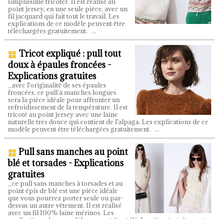
simplissime tricoter. Il est réalisé au
point jersey, en une seule pièce, avec un
fil jacquard qui fait tout le travail. Les
explications de ce modèle peuvent être
téléchargées gratuitement.
...
Tricot expliqué : pull tout
doux à épaules froncées -
Explications gratuites
_avec l'originalité de ses épaules
froncées, ce pull à manches longues
sera la pièce idéale pour affronter un
refroidissement de la température. Il est
tricoté au point jersey avec une laine
naturelle très douce qui contient de l'alpaga. Les explications de ce
modèle peuvent être téléchargées gratuitement.
...
Pull sans manches au point
blé et torsades - Explications
gratuites
_ce pull sans manches à torsades et au
point épis de blé est une pièce idéale
que vous pourrez porter seule ou par-
dessus un autre vêtement. Il est réalisé
avec un fil 100% laine mérinos. Les