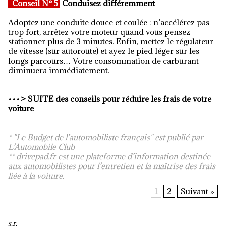
Conseil N° 5
Conduisez différemment
Adoptez une conduite douce et coulée : n’accélérez pas
trop fort, arrêtez votre moteur quand vous pensez
stationner plus de 3 minutes. Enfin, mettez le régulateur
de vitesse (sur autoroute) et ayez le pied léger sur les
longs parcours… Votre consommation de carburant
diminuera immédiatement.
•••
>
SUITE des conseils pour réduire les frais de votre
voiture
* "Le Budget de l’automobiliste français" est publié par
L’Automobile Club
**
drivepad.fr est une plateforme d’information destinée
aux automobilistes pour l’entretien et la maîtrise des frais
liée à la voiture.
1
2
Suivant »
s.r.