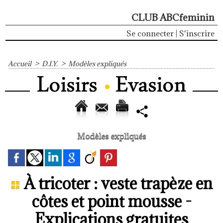
CLUB ABCfeminin
Se connecter
|
S'inscrire
Accueil
>
D.I.Y.
>
Modèles expliqués
Modèles expliqués
À tricoter : veste trapèze en
côtes et point mousse -
Explications gratuites