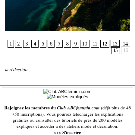
1
2
3
4
5
6
7
8
9
10
11
12
13
14
15
16
la rédaction
Rejoignez les membres du
Club ABCfeminin.com
(déjà plus de 48
750 inscriptions). Vous pourrez télécharger les explications
gratuites ou consulter des tutoriels de près de 200 modèles
expliqués et accéder à des ateliers mode et décoration.
S'inscrire
>>>