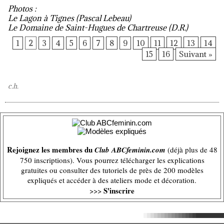
Photos :
Le Lagon à Tignes (Pascal Lebeau)
Le Domaine de Saint-Hugues de Chartreuse (D.R.)
1
2
3
4
5
6
7
8
9
10
11
12
13
14
15
16
Suivant »
c.h.
Rejoignez les membres du
Club ABCfeminin.com
(déjà plus de 48
750 inscriptions). Vous pourrez télécharger les explications
gratuites ou consulter des tutoriels de près de 200 modèles
expliqués et accéder à des ateliers mode et décoration.
S'inscrire
>>>