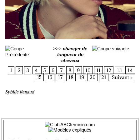
>>>
changer de
longueur de
cheveux
1
2
3
4
5
6
7
8
9
10
11
12
13
14
15
16
17
18
19
20
21
Suivant »
Sybille Renaud