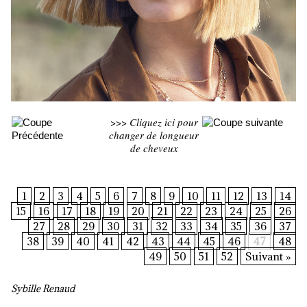
>>>
Cliquez ici pour
changer de longueur
de cheveux
1
2
3
4
5
6
7
8
9
10
11
12
13
14
15
16
17
18
19
20
21
22
23
24
25
26
27
28
29
30
31
32
33
34
35
36
37
38
39
40
41
42
43
44
45
46
47
48
49
50
51
52
Suivant »
Sybille Renaud