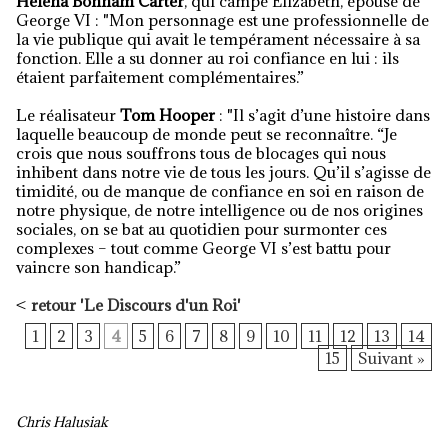
Helena Bonham Carter
, qui campe Elizabeth, épouse de
George VI : "Mon personnage est une professionnelle de
la vie publique qui avait le tempérament nécessaire à sa
fonction. Elle a su donner au roi confiance en lui : ils
étaient parfaitement complémentaires.”
Le réalisateur
Tom Hooper
: "Il s’agit d’une histoire dans
laquelle beaucoup de monde peut se reconnaître. “Je
crois que nous souffrons tous de blocages qui nous
inhibent dans notre vie de tous les jours. Qu’il s’agisse de
timidité, ou de manque de confiance en soi en raison de
notre physique, de notre intelligence ou de nos origines
sociales, on se bat au quotidien pour surmonter ces
complexes – tout comme George VI s’est battu pour
vaincre son handicap.”
<
retour 'Le Discours d'un Roi'
1
2
3
4
5
6
7
8
9
10
11
12
13
14
15
Suivant »
Chris Halusiak