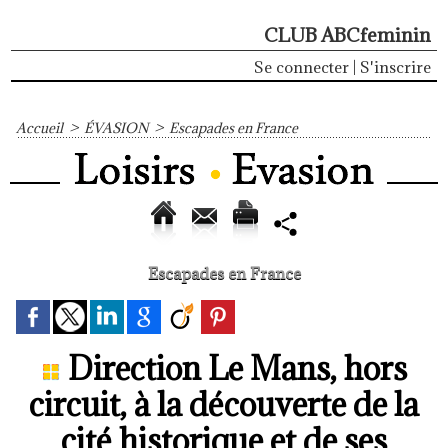
CLUB ABCfeminin
Se connecter
|
S'inscrire
Accueil
>
ÉVASION
>
Escapades en France
Escapades en France
Direction Le Mans, hors
circuit, à la découverte de la
cité historique et de ses