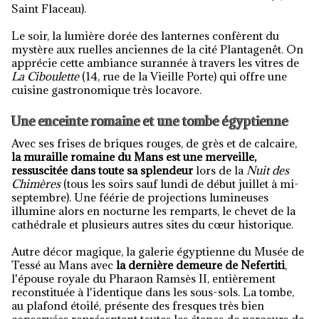
Saint Flaceau).
Le soir, la lumière dorée des lanternes confèrent du
mystère aux ruelles anciennes de la cité Plantagenêt. On
apprécie cette ambiance surannée à travers les vitres de
La Ciboulette
(14, rue de la Vieille Porte) qui offre une
cuisine gastronomique très locavore.
Une enceinte romaine et une tombe égyptienne
Avec ses frises de briques rouges, de grès et de calcaire,
la muraille romaine du Mans est une merveille,
ressuscitée dans toute sa splendeur
lors de la
Nuit des
Chimères
(tous les soirs sauf lundi de début juillet à mi-
septembre). Une féérie de projections lumineuses
illumine alors en nocturne les remparts, le chevet de la
cathédrale et plusieurs autres sites du cœur historique.
Autre décor magique, la galerie égyptienne du Musée de
Tessé au Mans avec
la dernière demeure de Nefertiti
,
l'épouse royale du Pharaon Ramsès II, entièrement
reconstituée à l'identique dans les sous-sols. La tombe,
au plafond étoilé, présente des fresques très bien
conservées représentant toutes les étapes de parcours de