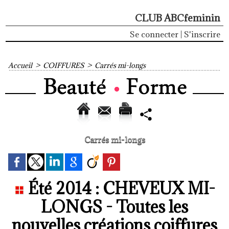
CLUB ABCfeminin
Se connecter
|
S'inscrire
Accueil
>
COIFFURES
>
Carrés mi-longs
Carrés mi-longs
Été 2014 : CHEVEUX MI-
LONGS - Toutes les
nouvelles créations coiffures