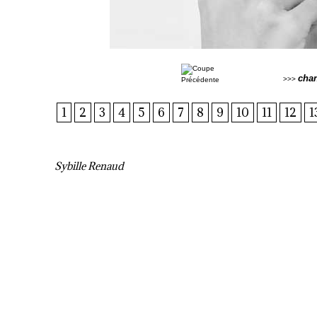
cha
>>>
1
2
3
4
5
6
7
8
9
10
11
12
1
Sybille Renaud