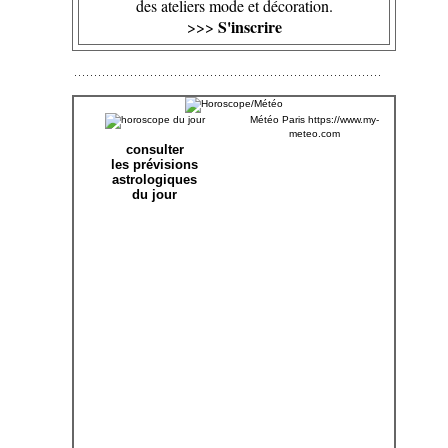
des ateliers mode et décoration.
S'inscrire
>>>
Météo Paris
https://www.my-
meteo.com
consulter
les prévisions
astrologiques
du jour