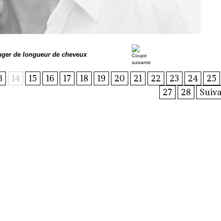
nger de longueur de cheveux
3
14
15
16
17
18
19
20
21
22
23
24
25
27
28
Suiva