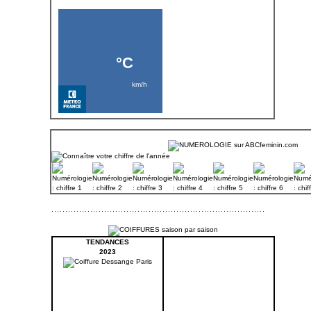
TENDANCES
2023