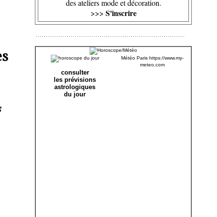
des ateliers mode et décoration.
S'inscrire
>>>
es
Météo Paris
https://www.my-
meteo.com
consulter
les prévisions
astrologiques
du jour
s