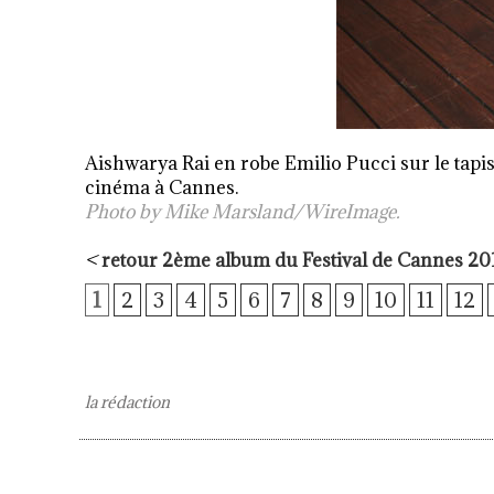
Aishwarya Rai en robe Emilio Pucci sur le tapis
cinéma à Cannes.
Photo by Mike Marsland/WireImage.
<
retour 2ème album du Festival de Cannes 20
1
2
3
4
5
6
7
8
9
10
11
12
la rédaction