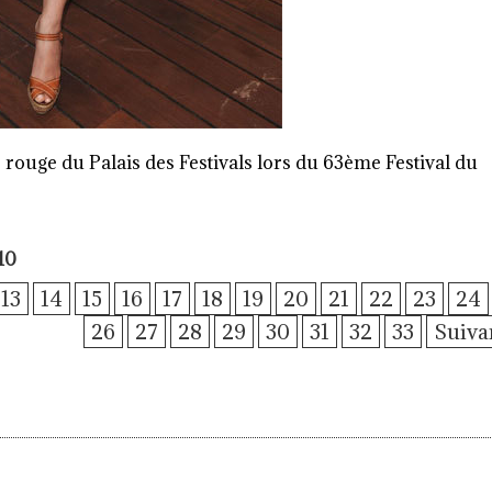
 rouge du Palais des Festivals lors du 63ème Festival du
10
13
14
15
16
17
18
19
20
21
22
23
24
26
27
28
29
30
31
32
33
Suiva