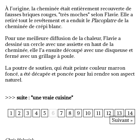
À l’origine, la cheminée était entièrement recouverte de
fausses briques rouges, "très moches" selon Flavie. Elle a
retiré tout le revêtement et a enduit le
Placoplatre
de la
cheminée de crépi blanc.
Pour une meilleure diffusion de la chaleur, Flavie a
dessiné un cercle avec une assiette en haut de la
cheminée, elle l'a ensuite découpé avec une disqueuse et
fermé avec un grillage à poule.
La poutre de soutien, qui était peinte couleur marron
foncé, a été décapée et poncée pour lui rendre son aspect
naturel.
>>>
suite : "une vraie cuisine"
1
2
3
4
5
6
7
8
9
10
11
12
13
14
Suivant »