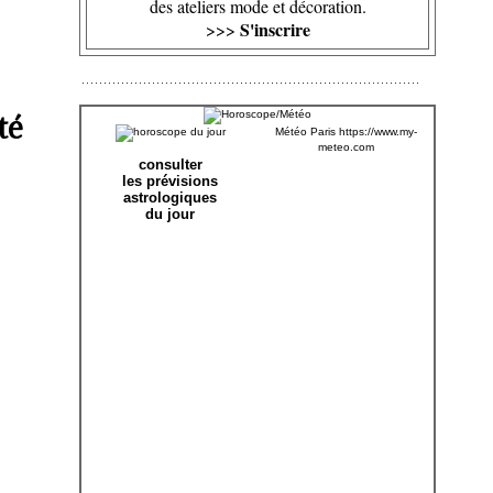
des ateliers mode et décoration.
S'inscrire
>>>
té
Météo Paris
https://www.my-
meteo.com
consulter
les prévisions
astrologiques
du jour