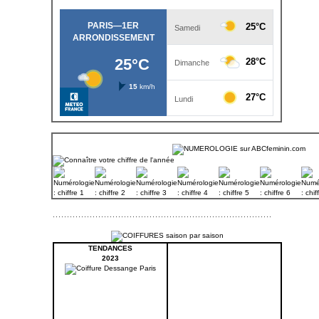
TENDANCES
2023