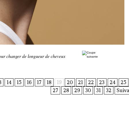
pour changer de longueur de cheveux
3
14
15
16
17
18
19
20
21
22
23
24
25
27
28
29
30
31
32
Suiva