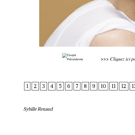
>>>
Cliquez ici 
1
2
3
4
5
6
7
8
9
10
11
12
1
Sybille Renaud