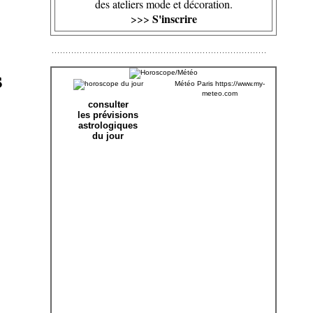
des ateliers mode et décoration.
S'inscrire
>>>
s
Météo Paris
https://www.my-
meteo.com
consulter
les prévisions
astrologiques
du jour