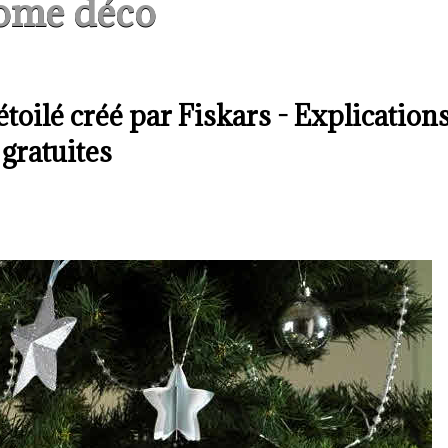
ome déco
étoilé créé par Fiskars - Explication
gratuites