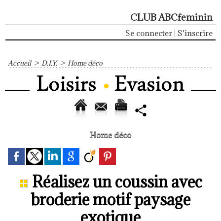
CLUB ABCfeminin
Se connecter
|
S'inscrire
Accueil
>
D.I.Y.
>
Home déco
Home déco
Réalisez un coussin avec
broderie motif paysage
exotique