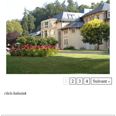
1
2
3
4
Suivant »
chris halusiak