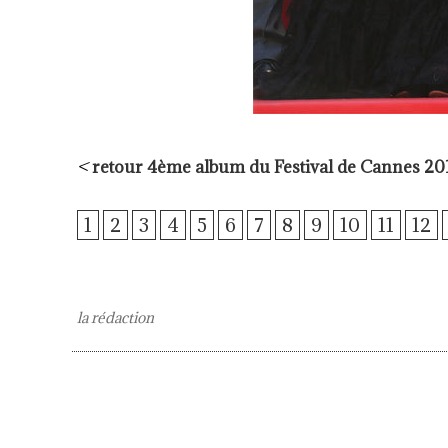
<
retour 4ème album du Festival de Cannes 20
1
2
3
4
5
6
7
8
9
10
11
12
la rédaction