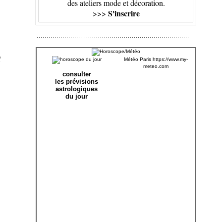
des ateliers mode et décoration.
S'inscrire
>>>
e
Météo Paris
https://www.my-
meteo.com
consulter
les prévisions
astrologiques
du jour