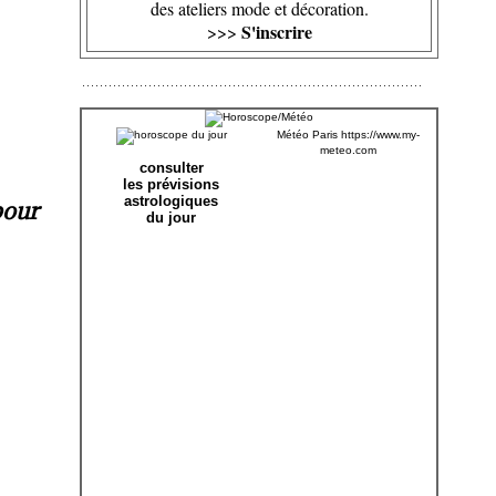
des ateliers mode et décoration.
S'inscrire
>>>
Météo Paris
https://www.my-
meteo.com
consulter
les prévisions
astrologiques
pour
du jour