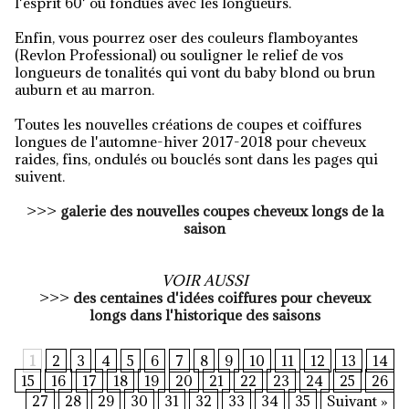
l'esprit 60' ou fondues avec les longueurs.
Enfin, vous pourrez oser des couleurs flamboyantes
(Revlon Professional) ou souligner le relief de vos
longueurs de tonalités qui vont du baby blond ou brun
auburn et au marron.
Toutes les nouvelles créations de coupes et coiffures
longues de l'automne-hiver 2017-2018 pour cheveux
raides, fins, ondulés ou bouclés sont dans les pages qui
suivent.
>>>
galerie des nouvelles coupes cheveux longs de la
saison
VOIR AUSSI
>>>
des centaines d'idées coiffures pour cheveux
longs dans l'historique des saisons
1
2
3
4
5
6
7
8
9
10
11
12
13
14
15
16
17
18
19
20
21
22
23
24
25
26
27
28
29
30
31
32
33
34
35
Suivant »