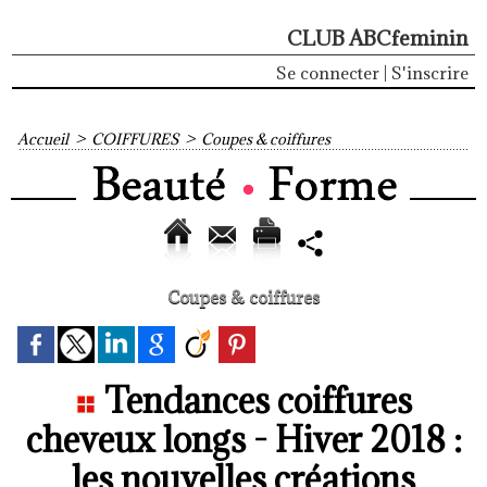
CLUB ABCfeminin
Se connecter
|
S'inscrire
Accueil
>
COIFFURES
>
Coupes & coiffures
Coupes & coiffures
Tendances coiffures
cheveux longs - Hiver 2018 :
les nouvelles créations