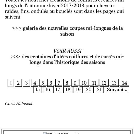
longs de l'automne-hiver 2017-2018 pour cheveux
raides, fins, ondulés ou bouclés sont dans les pages qui
suivent.
>>>
galerie des nouvelles coupes mi-longues de la
saison
VOIR AUSSI
>>>
des centaines d'idées coiffures et de carrés mi-
longs dans l'historique des saisons
1
2
3
4
5
6
7
8
9
10
11
12
13
14
15
16
17
18
19
20
21
Suivant »
Chris Halusiak