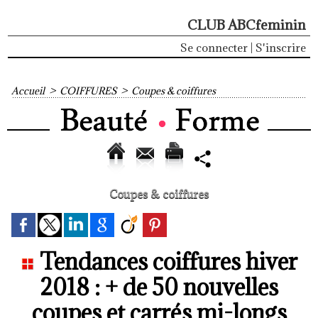
CLUB ABCfeminin
Se connecter
|
S'inscrire
Accueil
>
COIFFURES
>
Coupes & coiffures
Coupes & coiffures
Tendances coiffures hiver
2018 : + de 50 nouvelles
coupes et carrés mi-longs