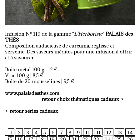
Infusion N° 119 de la gamme "
L’Herboriste
"
PALAIS des
TH
É
S
Composition audacieuse de curcuma, réglisse et
verveine. Des saveurs inédites pour une infusion à offrir
et à savourer.
Boîte métal 100 g | 12 €
Vrac 100 g | 8,5 €
Boite de 20 mousselines | 9,5 €
www.palaisdesthes.com
retour choix thématiques cadeaux
>
<
retour séries cadeaux
1
2
3
4
5
6
7
8
9
10
11
12
13
14
15
16
17
18
19
20
21
22
23
24
25
26